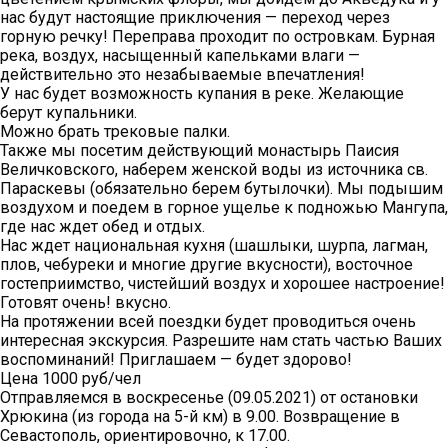
нас будут настоящие приключения — переход через
горную речку! Переправа проходит по островкам. Бурная
река, воздух, насыщенный капельками влаги —
действительно это незабываемые впечатления!
У нас будет возможность купания в реке. Желающие
берут купальники.
Можно брать трековые палки.
Также мы посетим действующий монастырь Паисия
Величковского, наберем женской воды из источника св.
Параскевы (обязательно берем бутылочки). Мы подышим
воздухом и поедем в горное ущелье к подножью Мангупа,
где нас ждет обед и отдых.
Нас ждет национальная кухня (шашлыки, шурпа, лагман,
плов, чебуреки и многие другие вкусности), восточное
гостеприимство, чистейший воздух и хорошее настроение!
Готовят очень! вкусно.
На протяжении всей поездки будет проводиться очень
интересная экскурсия. Разрешите нам стать частью Ваших
воспоминаний! Приглашаем — будет здорово!
Цена 1000 руб/чел
Отправляемся в воскресенье (09.05.2021) от остановки
Хрюкина (из города на 5-й км) в 9.00. Возвращение в
Севастополь, ориентировочно, к 17.00.