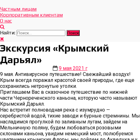
Отдых Без Границ
Эксклюзивные экскурсии по Севастополю и Крыму
Частным лицам
Корпоративным клиентам
О нас
Найти:
Экскурсия «Крымский
Дарьял»
9 мая 2021 г
9 мая. Антивирусное путешествие! Свежайший воздух!
Крым всегда поражал красотой своей природы, где еще
сохранились нетронутые уголки.
Приглашаем Вас в сказочное путешествие по нижней
части Чернореченского каньона, которую часто называют
Крымский Дарьял.
Нас встретит полноводная река с изумрудно —
серебристой водой, тихие заводи и бурные стремнины. Мы
насладимся прогулкой по заливным лугам, зайдем на
Мельничную поляну, будем любоваться розовыми
склонами каньона, увидим немецкий мост, полюбуемся
цветением крымских флоры, мы дойдем до Акведука и у