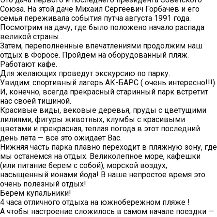
Союза. На этой даче Михаил Сергеевич Горбачев и его
семья переживала события путча августа 1991 года.
Посмотрим на дачу, где было положено начало распада
великой страны…
Затем, переполненные впечатлениями продолжим наш
отдых в Форосе. Пройдем на оборудованный пляж.
Работают кафе.
Для желающих проведут экскурсию по парку.
Увидим: спортивный лагерь АК-БАРС ( очень интересно!!!)
И, конечно, всегда прекрасный старинный парк встретит
нас своей тишиной.
Красивые виды, вековые деревья, пруды с цветущими
лилиями, фигуры животных, клумбы с красивыми
цветами и прекрасная, теплая погода в этот последний
день лета — все это ожидает Вас.
Нижняя часть парка плавно переходит в пляжную зону, где
мы останемся на отдых. Великолепное море, кафешки
(или питание берем с собой), морской воздух,
насыщенный ионами йода! В наше непростое время это
очень полезный отдых!
Берем купальники!
4 часа отличного отдыха на южнобережном пляже !
А чтобы настроение сложилось в самом начале поездки —