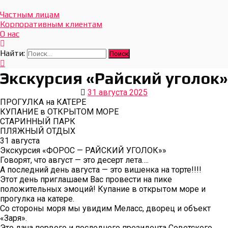
Отдых Без Границ
Эксклюзивные экскурсии по Севастополю и Крыму
Частным лицам
Корпоративным клиентам
О нас
Найти:
Экскурсия «Райский уголок»
31 августа 2025
ПРОГУЛКА на КАТЕРЕ
КУПАНИЕ в ОТКРЫТОМ МОРЕ
СТАРИННЫЙ ПАРК
ПЛЯЖНЫЙ ОТДЫХ
31 августа
Экскурсия «ФОРОС — РАЙСКИЙ УГОЛОК»»
Говорят, что август — это десерт лета….
А последний день августа — это вишенка на торте!!!!
Этот день приглашаем Вас провести на пике
положительных эмоций! Купание в открытом море и
прогулка на катере.
Со стороны моря мы увидим Меласс, дворец и объект
«Заря».
Это дача первого и последнего президента Советского