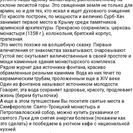
склоне лесистой горы. Это священная земля не только для
армян, но и для тех, кто искал и ищет духовного очищения.
По красоте построек, по мощности и величию Сурб-Хач
занимает первое место в Крыму среди памятников
армянской архитектуры. Прекрасно сохранились: церковь
монастыря (1358 г.), колокольня, братский корпус,
трапезная.
Это место похоже на волшебную сказку. Первые
впечатления от знакомства захватывают, очаровывают.
Густой лес окутывает величественные в своей простоте и
мощи каменные здания монастырского комплекса.
Рядом журчат два источника-фонтана, красиво
обрамленные резными камнями. Вода из них течет по
керамическим трубам, проложенным еще в XIV веке.
Один из фонтанов называют источником молодости.
Говорят, эта вода сохраняет здоровье, красоту, продлевает
жизнь (берем бутылочки).
А еще в этом путешествии Вы посетите святые места в
Симферополе: Свято-Троицкий монастырь и
Петропавловский собор, можно купить рукавички от
святого Луки для снятия энергии болезни (покажем как
это сделать) и пообедаем в уютном кафе с национальной
кухней.