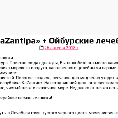
aZantipa» + Ойбурские лече
26 августа 2018 г
 пляжи.
ктура. Приехав сюда однажды, Вы полюбите это место навс
фика морского воздуха, наполненного целебными парами 
ммунитет.
стый. Пологое, гладкое, песчаное дно медленно уходит в
ублика КаZантип». На сегодняшний день этот фестиваль з
во, чистый пляж и сказочное море. Недалеко от пляжа ест
ескрайние песчаные пляжи!
ь, а Лечебная грязь густого черного цвета, маслянистая 