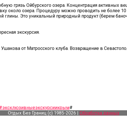
ную грязь Ойбурского озера. Концентрация активных веще
ку около озера. Процедуру можно проводить не более 10 
ой глины. Это уникальный природный продукт (берем баноч
ересная экскурсия.
л. Ушакова от Матросского клуба. Возвращение в Севастопол
#эксклюзивныеэкскурсиикрым
#
Отдых Без Границ (с) 1985-2026 |
Обработка данных