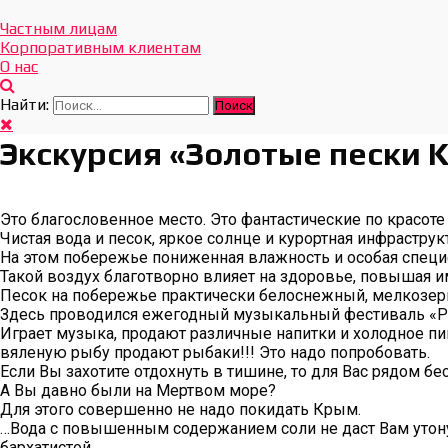
Отдых Без Границ
Эксклюзивные экскурсии по Севастополю и Крыму
Частным лицам
Корпоративным клиентам
О нас
Найти:
Экскурсия «Золотые пески K
Это благословенное место. Это фантастические по красоте
Чистая вода и песок, яркое солнце и курортная инфрастру
На этом побережье пониженная влажность и особая специ
Такой воздух благотворно влияет на здоровье, повышая и
Песок на побережье практически белоснежный, мелкозерни
Здесь проводился ежегодный музыкальный фестиваль «Респ
Играет музыка, продают различные напитки и холодное пи
вяленую рыбу продают рыбаки!!! Это надо попробовать.
Если Вы захотите отдохнуть в тишине, то для Вас рядом б
А Вы давно были на Мертвом море?
Для этого совершенно не надо покидать Крым.
…Вода с повышенным содержанием соли не даст Вам утонут
бархатистой…