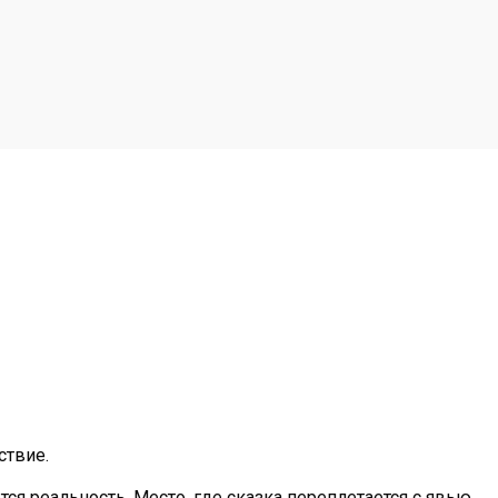
ствие.
ся реальность. Место, где сказка переплетается с явью.