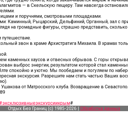
алагмитов — в Скельскую пещеру. Там навсегда остановило
елями.
ницами и поручнями, смотровыми площадками.
и: Каминный, Рыцарский, Дельфиний, Органный, зал с при
Глядя на громадные фигуры, страшно представить, сколько 
 путешествие.
ьный звон в храме Архистратига Михаила. В храмах только
ой.
ием каменных хаусов и отвесных обрывов. С горы открыва
ован выброс энергии, результатом которой стал каменный 
Ялте спокойно и уютно. Мы пообедаем и погуляем по набер
ересная экскурсия. Разрешите нам стать частью Ваших вос
ию).
пл. Ушакова от Матросского клуба. Возвращение в Севастопо
-89
#эксклюзивныеэкскурсиикрым
#
Отдых Без Границ (с) 1985-2026 |
Обработка данных