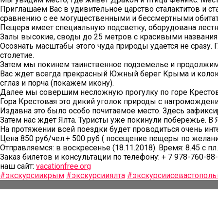
Приглашаем Вас в удивительное царство сталактитов и ст
сравнению с ее могущественными и бессмертными обитат
Пещера имеет специальную подсветку, оборудована лест
Залы высокие, своды до 25 метров с красивыми названиям
Осознать масштабы этого чуда природы удается не сразу. 
столетие.
Затем мы покинем таинственное подземелье и продолжим
Вас ждет всегда прекрасный Южный берег Крыма и колокол
сглаз и порча (покажем икону).
Далее мы совершим несложную прогулку по горе Крестов
Гора Крестовая это дикий уголок природы с нагроможден
Издавна это было особо почитаемое место. Здесь зафиксир
Затем нас ждет Ялта. Туристы уже покинули побережье. В 
На протяжении всей поездки будет проводиться очень инт
Цена 850 руб/чел.+ 500 руб ( посещение пещеры по желан
Отправляемся: в воскресенье (18.11.2018). Время: 8.45 с 
Заказ билетов и консультации по телефону: + 7 978-760-88
наш сайт:
vacationfree.org
#экскурсиикрым
#экскурсииялта
#экскурсиисевастополь