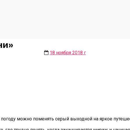
ни»
18 ноября 2018 г
ю погоду можно поменять серый выходной на яркое путеше
 где трудно понять, когда заканчивается мираж и начинает