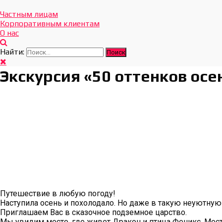
Отдых Без Границ
Эксклюзивные экскурсии по Севастополю и Крыму
Частным лицам
Корпоративным клиентам
О нас
Найти:
Экскурсия «50 оттенков осе
Путешествие в любую погоду!
Наступила осень и похолодало. Но даже в такую неуютну
Приглашаем Вас в сказочное подземное царство.
Мы увидим место, где живет Дракон и птица Феникс. Место,