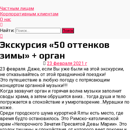
Отдых Без Границ
Эксклюзивные экскурсии по Севастополю и Крыму
Частным лицам
Корпоративным клиентам
О нас
Найти:
Экскурсия «50 оттенков
зимы» + орган
23 февраля 2021 г
23 февраля. Даже, если Вы уже были на этой экскурсии,
не отказывайтесь от этой праздничной поездки!
Это путешествие в любую погоду с потрясающим
концертом органной музыки!!!
Когда зазвучит орган и горячая волна музыки заполнит
своды храма, а затем обрушится вниз… тогда душа и тело
погружается в спокойствие и умиротворение…Мурашки по
коже..
Среди городского шума курортной Ялты есть место, где
время будто остановилось. Это Римско-католической
храм «Непорочного Зачатия Пресвятой Девы Марии». Это
уголок тишины и спокойствия, от которого веет покоем и