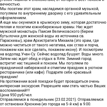
вечностью.
Мы посетим этот храм, насладимся органной музыкой,
погуляем по внутреннему дворику с его удивительным
оформлением..
А еще мы окунемся в крымскую зиму, которая достаточно
теплая и посетим южнобережные храмы. Нас ждет
мужской монастырь Паисия Величковского (берем
бутылочки для женской воды из источника св.
Параскевы), храм Архистратига Михаила (это храм, где
можно чиститься от такого негатива, как сглаз и порча,
покажем как все сделать, покажем икону). И посмотрим
на водопад Учан-Су. Сейчас водопад бушует. Воды много.
Затем нас ждет обед и отдых в Ялте. Зимний город
встретит нас тишиной и покоем. Мы погуляем по
праздничной набережной и отметим праздник в уютном
ресторанчике (или кафе). Подарите себе красивый
праздник!
На протяжении всей поездки будет проводиться очень
интересная экскурсия. Разрешите нам стать частью Ваших
воспоминаний!!!
Цена 950 руб/чел.
Отправляемся в понедельник (23.02.2021). Отправляемся
от остановки Хрюкина (из города на 5-й км) в 9.00.