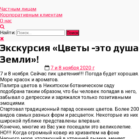
Отдых Без Границ
Эксклюзивные экскурсии по Севастополю и Крыму
Частным лицам
Корпоративным клиентам
О нас
Найти:
Экскурсия «Цветы -это душа
Земли»!
7 и 8 ноября 2020 г
7 и 8 ноября. Сейчас пик цветения!!! Погода будет хорошая.
Море красок и ароматов.
Палитра цветов в Никитском ботаническом саду
подобрана таким образом, что бы человек попадая в него,
забывал о депрессии и заряжался только позитивными
эмоциями.
Стартовал традиционный парад осенних цветов. Более 200
видов самых разных форм и расцветок. Некоторые из них
широкой публике представлены впервые.
Конечно, многие из Вас уже посещали это великолепие.
НО!!! Когда огромный ковер из хризантем на фоне
Черного моря, утопающий в утренней дымке, меняет