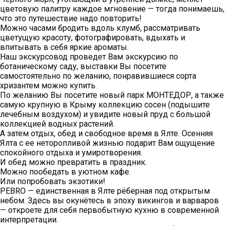
цветовую палитру каждое мгновение — тогда понимаешь,
что это путешествие надо повторить!
Можно часами бродить вдоль клумб, рассматривать
цветущую красоту, фотографировать, вдыхать и
впитывать в себя яркие ароматы.
Наш экскурсовод проведет Вам экскурсию по
ботаническому саду, выставки Вы посетите
самостоятельно по желанию, понравившиеся сорта
хризантем можно купить.
По желанию Вы посетите новый парк МОНТЕДОР, а также
самую крупную в Крыму коллекцию сосен (подышите
лечебным воздухом) и увидите новый пруд с большой
коллекцией водных растений.
А затем отдых, обед и свободное время в Ялте. Осенняя
Ялта с ее неторопливой жизнью подарит Вам ощущение
спокойного отдыха и умиротворения.
И обед можно превратить в праздник.
Можно пообедать в уютном кафе.
Или попробовать экзотики!
РЕBRO — единственная в Ялте рёберная под открытым
небом. Здесь вы окунётесь в эпоху викингов и варваров
— откроете для себя первобытную кухню в современной
интерпретации.