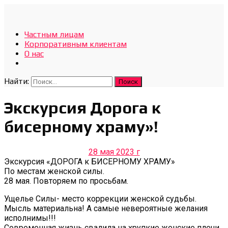
Отдых Без Границ
Частным лицам
Эксклюзивные экскурсии по Севастополю и Крыму
Корпоративным клиентам
О нас
Найти:
Экскурсия Дорога к
бисерному храму»!
28 мая 2023 г
Экскурсия «ДОРОГА к БИСЕРНОМУ ХРАМУ»
По местам женской силы.
28 мая. Повторяем по просьбам.
Ущелье Силы- место коррекции женской судьбы.
Мысль материальна! А самые невероятные желания
исполнимы!!!
Современная жизнь свалила на хрупкие женские плечи