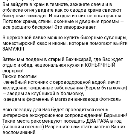
Вы зайдете в храм в темноте, зажжете свечи и в
отблеске огня увидите как со сводов храма свисают
бисерные лампады. И ни одна из них не повторяется.
Потолок храма, стены, оконные и дверные проемы —
все расшито бисером! Это завораживает.
В церковной лавке можно купить бисерные сувениры,
монастырский квас и иконы, которые помогают выйти
ЗАМУЖ!!!
Затем мы поедем в старый Бахчисарай, где Вас ждет
отдых и обед, национальная кухня и КОНЬЯЧНЫЙ
сюрприз!
Также посетим:
-лечебный источник с сероводородной водой; лечит
желудочно-кишечные заболевания (берем бутылочки)
— заедем за клубникой в Холмовку,
-заедем в фирменный магазин винзавода Фотисаль
Всю поездку для Вас будет проводиться очень
интересное экскурсионное сопровождение! Барышни!
Такие места рекомендуют посещать ДВА РАЗА в год
(весной и осенью).Разрешите нам стать частью Ваших
воспоминаний.