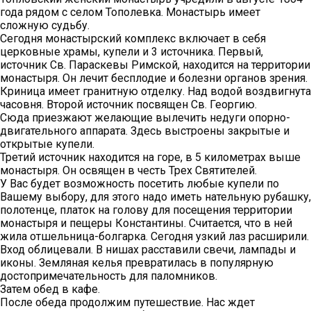
года рядом с селом Тополевка. Монастырь имеет
сложную судьбу.
Сегодня монастырский комплекс включает в себя
церковные храмы, купели и 3 источника. Первый,
источник Св. Параскевы Римской, находится на территории
монастыря. Он лечит бесплодие и болезни органов зрения.
Криница имеет гранитную отделку. Над водой воздвигнута
часовня. Второй источник посвящен Св. Георгию.
Сюда приезжают желающие вылечить недуги опорно-
двигательного аппарата. Здесь выстроены закрытые и
открытые купели.
Третий источник находится на горе, в 5 километрах выше
монастыря. Он освящен в честь Трех Святителей.
У Вас будет возможность посетить любые купели по
Вашему выбору, для этого надо иметь нательную рубашку,
полотенце, платок на голову для посещения территории
монастыря и пещеры Константины. Считается, что в ней
жила отшельница-болгарка. Сегодня узкий лаз расширили.
Вход облицевали. В нишах расставили свечи, лампады и
иконы. Земляная келья превратилась в популярную
достопримечательность для паломников.
Затем обед в кафе.
После обеда продолжим путешествие. Нас ждет