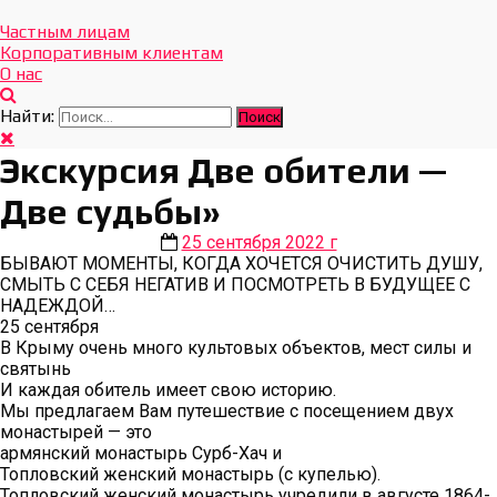
Отдых Без Границ
Эксклюзивные экскурсии по Севастополю и Крыму
Частным лицам
Корпоративным клиентам
О нас
Найти:
Экскурсия Две обители —
Две судьбы»
25 сентября 2022 г
БЫВАЮТ МОМЕНТЫ, КОГДА ХОЧЕТСЯ ОЧИСТИТЬ ДУШУ,
СМЫТЬ С СЕБЯ НЕГАТИВ И ПОСМОТРЕТЬ В БУДУЩЕЕ С
НАДЕЖДОЙ…
25 сентября
В Крыму очень много культовых объектов, мест силы и
святынь
И каждая обитель имеет свою историю.
Мы предлагаем Вам путешествие с посещением двух
монастырей — это
армянский монастырь Сурб-Хач и
Топловский женский монастырь (с купелью).
Топловский женский монастырь учредили в августе 1864-