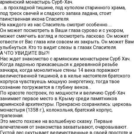
армянский монастырь Сурб-Хач.
….в прохладной тишине, под куполом старинного храма,
под треск свечей и сладкого запаха ладана, стоит
таинственная икона Спасителя.
На каждого из нас Спаситель смотрит особенно…..
Он может посмотреть в Ваши глаза сурово и с укором,
может смягчить взгляд и посмотреть ласково. Он может
отвести от Вас глаза или совсем их закрыть. Он может Вам
улыбнуться. Кто то видит слезы в глазах Спасителя.
А ЧТО УВИДИТЕ ВЫ?!
Нас ждет знакомство с армянским монастырем Сурб Хач.
Когда ладонью прикасаешься к деревянной резьбе
хачкара, когда монолитные стены 14 века поражают
величественной тишиной, а в келье настоятеля братского
корпуса чувствуешь мощную энергетику, тогда твое
сознание погружается в глубину веков…
По красоте построек, по мощности и величию Сурб-Хач
занимает первое место в Крыму среди памятников
армянской архитектуры. Прекрасно сохранились: церковь
монастыря (1358 г.), колокольня, братский корпус,
трапезная.
Это место похоже на волшебную сказку. Первые
впечатления от знакомства захватывают, очаровывают.
Густой лес окутывает величественные в своей простоте и