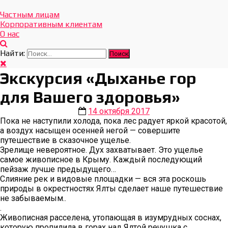
Отдых Без Границ
Эксклюзивные экскурсии по Севастополю и Крыму
Частным лицам
Корпоративным клиентам
О нас
Найти:
Экскурсия «Дыханье гор
для Вашего здоровья»
14 октября 2017
Пока не наступили холода, пока лес радует яркой красотой,
а воздух насыщен осенней негой — совершите
путешествие в сказочное ущелье.
Зрелище невероятное. Дух захватывает. Это ущелье
самое живописное в Крыму. Каждый последующий
пейзаж лучше предыдущего…
Слияние рек и видовые площадки — вся эта роскошь
природы в окрестностях Ялты сделает наше путешествие
не забываемым..
.
Живописная расселена, утопающая в изумрудных соснах,
которую пропилила в горах над Ялтой речушка с