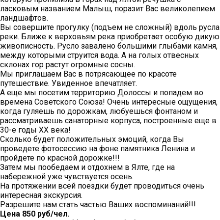
ласковым названием Малыш, поразит Вас великолепием
ландшафтов.
Вы совершите прогулку (подъем не сложный) вдоль русла
реки. Ближе к верховьям река приобретает особую дикую
живописность. Русло завалено большими глыбами камня,
между которыми струится вода. А на голых отвесных
склонах гор растут огромные сосны.
Мы приглашаем Вас в потрясающее по красоте
путешествие. Увиденное впечатляет.
А еще мы посетим территорию Долоссы и попадем во
времена Советского Союза! Очень интересные ощущения,
когда гуляешь по дорожкам, любуешься фонтаном и
рассматриваешь санаторные корпуса, построенные еще в
30-е годы XX века!
Сколько будет положительных эмоций, когда Вы
проведете фотосессию на фоне памятника Ленина и
пройдете по красной дорожке!!!
Затем мы пообедаем и отдохнем в Ялте, где на
набережной уже чувствуется осень.
На протяжении всей поездки будет проводиться очень
интересная экскурсия.
Разрешите нам стать частью Ваших воспоминаний!!!
Цена 850 руб/чел.