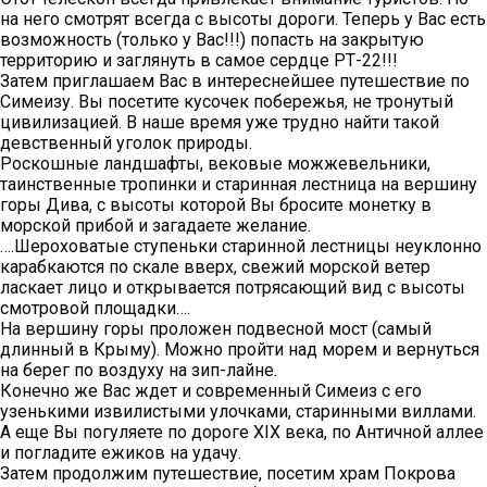
на него смотрят всегда с высоты дороги. Теперь у Вас есть
возможность (только у Вас!!!) попасть на закрытую
территорию и заглянуть в самое сердце РТ-22!!!
Затем приглашаем Вас в интереснейшее путешествие по
Симеизу. Вы посетите кусочек побережья, не тронутый
цивилизацией. В наше время уже трудно найти такой
девственный уголок природы.
Роскошные ландшафты, вековые можжевельники,
таинственные тропинки и старинная лестница на вершину
горы Дива, с высоты которой Вы бросите монетку в
морской прибой и загадаете желание.
….Шероховатые ступеньки старинной лестницы неуклонно
карабкаются по скале вверх, свежий морской ветер
ласкает лицо и открывается потрясающий вид с высоты
смотровой площадки….
На вершину горы проложен подвесной мост (самый
длинный в Крыму). Можно пройти над морем и вернуться
на берег по воздуху на зип-лайне.
Конечно же Вас ждет и современный Симеиз с его
узенькими извилистыми улочками, старинными виллами.
А еще Вы погуляете по дороге XIX века, по Античной аллее
и погладите ежиков на удачу.
Затем продолжим путешествие, посетим храм Покрова