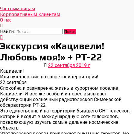
Отдых Без Границ
Эксклюзивные экскурсии по Севастополю и Крыму
Частным лицам
Корпоративным клиентам
О нас
Найти:
Экскурсия «Кацивели!
Любовь моя!» + РТ-22
22 сентября 2019 г
Кацивели!
Или путешествие по запретной территории!
22 сентября.
Спокойна и размеренна жизнь в курортном поселке
Кацивели. И все же особый интерес вызывает
действующий солнечный радиотелескоп Симеизской
обсерватории РТ-22.
Это единственный на территории бывшего СНГ телескоп,
который входит в международную сеть телескопов,
позволяющую изучать самые дальние космические
объекты.
Этот телескоп всегда привлекает внимание туристов. Но