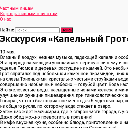
Отдых Без Границ
Эксклюзивные экскурсии по Севастополю и Крыму
Частным лицам
Корпоративным клиентам
О нас
Найти:
Экскурсия «Капельный Грот
10 мая.
Влажный воздух, нежная музыка, падающей капели и особ
Эта природная мелодия успокаивает нервную систему и с
ущелье Гномов и деревья, растущие из камней. Это необы
Грот спрятался под небольшой каменной пирамидой, нижня
на слезы.Тоненькими, кристально чистыми струйками вода
совершенно необычный небесно — голубой цвет. Вода наст
Это железистые воды, насыщенные ионами железа и мине
улучшения функции пищеварения, при гинекологических з
Говорят, что это благоприятное место для бездетных пар
из общего русла, по которому вода стекает в озеро.
Затем нас ждет Бахчисарай, где в старой части города, в 
Даже обед можно превратить в праздник!
В кафе вкусная кухня, особенно блюда, приготовленные н
специально приглашенным мастером из Самарканда!