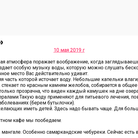
»
10 мая 2019 г
ая атмосфера поражает воображение, когда заглядываешь 
оздает особую музыку воды, которую можно слушать беск
чное место Вас действительно удивит.
я часть которой источает воду. Небольшие капельки влаг
 стекает по красным камням желобов, собирается в общее 
олько прозрачна, что виден каждый камушек на дне озера
ралами.Такую воду применяют для питьевого лечения, по
аболеваниях (берем бутылочки).
, желающих иметь детей. Здесь надо бывать чаще. Для бо
уютном кафе мы пообедаем.
а мангале. Особенно самаркандские чебуреки. Сейчас ест