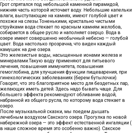
Грот спрятался под небольшой каменной пирамидой,
нижняя часть которой источает воду. Небольшие капельки
влаги, выступающие на камнях, имеют голубой цвет и
похожи на слезы.Тоненькими, кристально чистыми
струйками вода стекает по красным камням желобов,
собирается в общее русло и наполняет озерцо. Вода в
озере имеет совершенно необычный небесно — голубой
цвет. Вода настолько прозрачна, что виден каждый
камушек на дне озера.
Это железистые воды, насыщенные ионами железа и
минералами.Такую воду применяют для питьевого
лечения, повышения иммунитета, повышения
гемоглобина, для улучшения функции пищеварения, при
гинекологических заболеваниях (берем бутылочки).
Говорят, что это благоприятное место для бездетных пар,
желающих иметь детей. Здесь надо бывать чаще. Для
большего эффекта рекомендуют обливание водой,
набранной из общего русла, по которому вода стекает в
озеро.
После музыкальной сказки, мы поедем дышать
лечебным воздухом Сакского озера. Прогулка по новой
набережной озера — это эффект естественной ингаляции (
в наше сложное время это особенно важно). Сакское