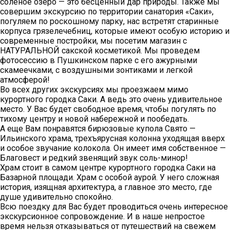
соленое озеро — это бесценный дар природы. Также мы
совершим экскурсию по территории санатория «Саки»,
погуляем по роскошному парку, нас встретят старинные
корпуса грязелечебниц, которые имеют особую историю и
современные постройки, мы посетим магазин с
НАТУРАЛЬНОЙ сакской косметикой. Мы проведем
фотосессию в Пушкинском парке с его ажурными
скамеечками, с воздушными зонтиками и легкой
атмосферой!
Во всех других экскурсиях мы проезжаем мимо
курортного городка Саки. А ведь это очень удивительное
место. У Вас будет свободное время, чтобы погулять по
тихому центру и новой набережной и пообедать.
А еще Вам понравятся бирюзовые купола Свято —
Ильинского храма, трехъярусная колонна уходящая вверх
и особое звучание колокола. Он имеет имя собственное —
Благовест и редкий звенящий звук соль-минор!
Храм стоит в самом центре курортного городка Саки на
Базарной площади. Храм с особой аурой. У него сложная
история, изящная архитектура, а главное это место, где
душе удивительно спокойно.
Всю поездку для Вас будет проводиться очень интересное
экскурсионное сопровождение. И в наше непростое
время нельзя отказываться от путешествий на свежем