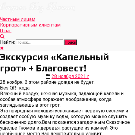
Отдых Без Границ
Эксклюзивные экскурсии по Севастополю и Крыму
Частным лицам
Корпоративным клиентам
О нас
Найти:
Экскурсия «Капельный
грот» + Благовест!
28 ноября 2021 г
28 ноября. В этом районе дождя не будет.
Без QR- кода.
Влажный воздух, нежная музыка, падающей капели и
особая атмосфера поражает воображение, когда
заглядываешь в этот грот.
Эта природная мелодия успокаивает нервную систему и
создает особую музыку воды, которую можно слушать
бесконечно долго.Вам покажется загадочным Сказочное
ущелье Гномов и деревья, растущие из камней. Это
необычное место Вас действительно удивит.