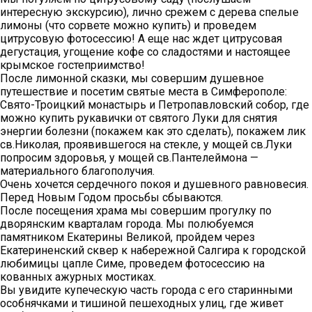
интересную экскурсию), лично срежем с дерева спелые
лимоны (что сорвете можно купить) и проведем
цитрусовую фотосессию! А еще нас ждет цитрусовая
дегустация, угощение кофе со сладостями и настоящее
крымское гостеприимство!
После лимонной сказки, мы совершим душевное
путешествие и посетим святые места в Симферополе:
Свято-Троицкий монастырь и Петропавловский собор, где
можно купить рукавички от святого Луки для снятия
энергии болезни (покажем как это сделать), покажем лик
св.Николая, проявившегося на стекле, у мощей св.Луки
попросим здоровья, у мощей св.Пантелеймона —
материального благополучия.
Очень хочется сердечного покоя и душевного равновесия.
Перед Новым Годом просьбы сбываются.
После посещения храма мы совершим прогулку по
дворянским кварталам города. Мы полюбуемся
памятником Екатерины Великой, пройдем через
Екатериненский сквер к набережной Салгира к городской
любимицы цапле Симе, проведем фотосессию на
кованных ажурных мостиках.
Вы увидите купеческую часть города с его старинными
особнячками и тишиной пешеходных улиц, где живет