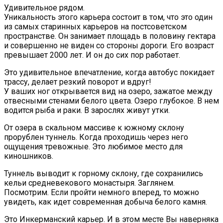
Удивительное рядом.
Уникальность этого карьера состоит в том, что это один
из самых старинных карьеров на постсоветском
пространстве. Он занимает площадь в половину гектара
и совершенно не виден со стороны дороги. Его возраст
превышает 2000 лет. И он до сих пор работает.
Это удивительное впечатление, когда автобус покидает
трассу, делает резкий поворот и вдруг!
У ваших ног открывается вид на озеро, зажатое между
отвесными стенами белого цвета. Озеро глубокое. В нем
водится рыба и раки. В зарослях живут утки.
От озера в скальном массиве к южному склону
прорублен туннель. Когда проходишь через него
ощущения тревожные. Это любимое место для
киношников.
Туннель выводит к горному склону, где сохранились
кельи средневекового монастыря. Заглянем.
Посмотрим. Если пройти немного вперед, то можно
увидеть, как идет современная добыча белого камня.
Это Инкерманский карьер. И в этом месте Вы наверняка