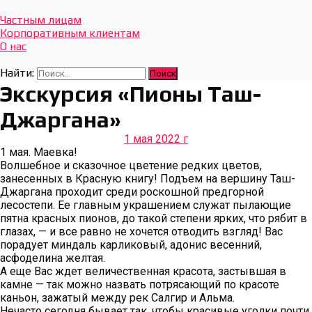
Отдых Без Границ
Эксклюзивные экскурсии по Севастополю и Крыму
Частным лицам
Корпоративным клиентам
О нас
Найти:
Экскурсия «Пионы Таш-
Джаргана»
1 мая 2022 г
1 мая. Маевка!
Волшебное и сказочное цветение редких цветов,
занесенных в Красную книгу! Подъем на вершину Таш-
Джаргана проходит среди роскошной предгорной
лесостепи. Ее главным украшением служат пылающие
пятна красных пионов, до такой степени ярких, что рябит в
глазах, — и все равно не хочется отводить взгляд! Вас
порадует миндаль карликовый, адонис весенний,
асфоделина желтая.
А еще Вас ждет величественная красота, застывшая в
камне — так можно назвать потрясающий по красоте
каньон, зажатый между рек Салгир и Альма.
Нечасто сегодня бывает так, чтобы красивые уголки почти