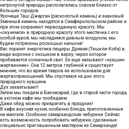
нетронутой природы располагались совсем близко от
больших городов.
Урочище Таш-Джарган (расколотый камень) и знаковый
Змеиный камень находятся в Симферопольском районе и
при этом сохраняют первозданную красоту. Мы
«окунемся» в природную красоту этого местечка с его
особой аурой, мы насладимся дивным воздухом, мы
будем потрясены роскошью каньона!
Вас поразит энергетика пещеры Дрявая (Тешкли-Коба) в
виде воронки с окошком в верху, через которое
пробивается солнечный свет. Ее еще называют «кувшин-
жертвенник». Она 12 метров глубиной и существует
мнение, что во время тавров ее использовали для
жертвоприношений. Мы спустимся на дно этого
природного кувшина.
Дух захватывает!
Затем мы поедем в Бахчисарай, где в старой части города,
в уютном кафе мы пообедаем.
Даже обед можно превратить в праздник!
В кафе вкусная кухня, особенно блюда, приготовленные
на мангале. Особенно самаркандские чебуреки. Сейчас
есть возможность попробовать чебуреки, сделанные
специально приглашенным мастером из Самарканда!