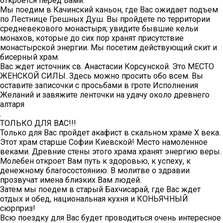
откроется перед Вами.
Мы поедим в Качинский каньон, где Вас ожидает подъем
по Лестнице Грешных Душ. Вы пройдете по территории
средневекового монастыря; увидите бывшие кельи
монахов, которые до сих пор хранят присутствие
монастырской энергии. Мы посетим действующий скит и
бисерный храм.
Вас ждет источник св. Анастасии Корсунской. Это МЕСТО
ЖЕНСКОЙ СИЛЫ. Здесь можно просить обо всем. Вы
оставите записочки с просьбами в гроте Исполнения
Желаний и завяжите ленточки на удачу около древнего
алтаря
.
ТОЛЬКО ДЛЯ ВАС!!!
Только для Вас пройдет акафист в скальном храме X века.
Этот храм старше Софии Киевской! Место намоленное
веками. Древние стены этого храма хранят энергию веры.
Молебен откроет Вам путь к здоровью, к успеху, к
денежному благосостоянию. В молитве о здравии
прозвучат имена близких Вам людей.
Затем мы поедем в старый Бахчисарай, где Вас ждет
отдых и обед, национальная кухня и КОНЬЯЧНЫЙ
сюрприз!
Всю поездку для Вас будет проводиться очень интересное