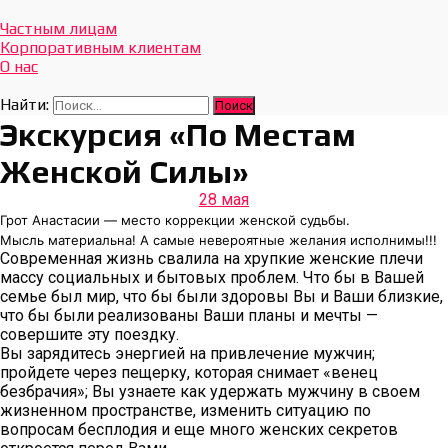
Отдых Без Границ
Эксклюзивные экскурсии по Севастополю и Крыму
Частным лицам
Корпоративным клиентам
О нас
Найти:
Экскурсия «По Местам
Женской Силы»
28 мая
Грот Анастасии — место коррекции женской судьбы.
Мысль материальна! А самые невероятные желания исполнимы!!!
Современная жизнь свалила на хрупкие женские плечи
массу социальных и бытовых проблем. Что бы в Вашей
семье был мир, что бы были здоровы Вы и Ваши близкие,
что бы были реализованы Ваши планы и мечты —
совершите эту поездку.
Вы зарядитесь энергией на привлечение мужчин;
пройдете через пещерку, которая снимает «венец
безбрачия»; Вы узнаете как удержать мужчину в своем
жизненном пространстве, изменить ситуацию по
вопросам бесплодия и еще много женских секретов