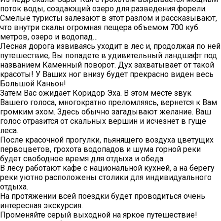
поток воды, создающий озеро для разведения форели.
Смелые туристы залезают в этот разлом и рассказывают,
что внутри скалы огромная пещера объемом 700 куб.
метров, озеро и водопад…
Лесная дорога извиваясь уходит в лес и, продолжая по ней
путешествие, Вы попадете в удивительный ландшафт под
названием Каменный поворот. Дух захватывает от такой
красоты! У Ваших ног внизу будет прекрасно виден весь
Большой Каньон!
Затем Вас ожидает Коридор Эха. В этом месте звук
Вашего голоса, многократно преломляясь, вернется к Вам
громким эхом. Здесь обычно загадывают желание. Ваш
голос отразится от скальных вершин и исчезнет в гуще
леса.
После красочной прогулки, пьянящего воздуха цветущих
первоцветов, грохота водопадов и шума горной реки
будет свободное время для отдыха и обеда.
В лесу работают кафе с национальной кухней, а на берегу
реки уютно расположены столики для индивидуального
отдыха.
На протяжении всей поездки будет проводиться очень
интересная экскурсия.
Променяйте серый выходной на яркое путешествие!