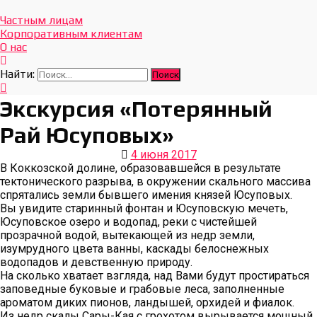
Отдых Без Границ
Эксклюзивные экскурсии по Севастополю и Крыму
Частным лицам
Корпоративным клиентам
О нас
Найти:
Экскурсия «Потерянный
Рай Юсуповых»
4 июня 2017
В Коккозской долине, образовавшейся в результате
тектонического разрыва, в окружении скального массива
спрятались земли бывшего имения князей Юсуповых.
Вы увидите старинный фонтан и Юсуповскую мечеть,
Юсуповское озеро и водопад, реки с чистейшей
прозрачной водой, вытекающей из недр земли,
изумрудного цвета ванны, каскады белоснежных
водопадов и девственную природу.
На сколько хватает взгляда, над Вами будут простираться
заповедные буковые и грабовые леса, заполненные
ароматом диких пионов, ландышей, орхидей и фиалок.
Из недр скалы Сары-Кая с грохотом вырывается мощный