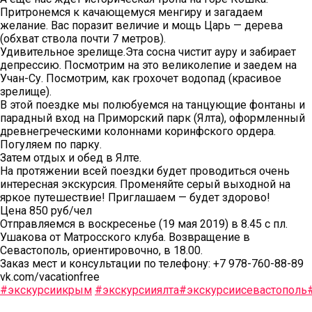
Притронемся к качающемуся менгиру и загадаем
желание. Вас поразит величие и мощь Царь — дерева
(обхват ствола почти 7 метров).
Удивительное зрелище.Эта сосна чистит ауру и забирает
депрессию. Посмотрим на это великолепие и заедем на
Учан-Су. Посмотрим, как грохочет водопад (красивое
зрелище).
В этой поездке мы полюбуемся на танцующие фонтаны и
парадный вход на Приморский парк (Ялта), оформленный
древнегреческими колоннами коринфского ордера.
Погуляем по парку.
Затем отдых и обед в Ялте.
На протяжении всей поездки будет проводиться очень
интересная экскурсия. Променяйте серый выходной на
яркое путешествие! Приглашаем — будет здорово!
Цена 850 руб/чел
Отправляемся в воскресенье (19 мая 2019) в 8.45 с пл.
Ушакова от Матросского клуба. Возвращение в
Севастополь, ориентировочно, в 18.00.
Заказ мест и консультации по телефону: +7 978-760-88-89
vk.com/vacationfree
#экскурсиикрым
#экскурсииялта
#экскурсиисевастополь