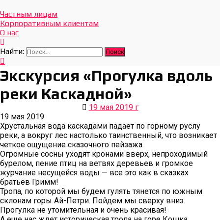
Отдых Без Границ
Эксклюзивные экскурсии по Севастополю и Крыму
Частным лицам
Корпоративным клиентам
О нас
Найти:
Экскурсия «Прогулка вдоль
реки Каскадной»
19 мая 2019 г
19 мая 2019
Хрустальная вода каскадами падает по горному руслу
реки, а вокруг лес настолько таинственный, что возникает
четкое ощущение сказочного пейзажа.
Огромные сосны уходят кронами вверх, непроходимый
бурелом, пение птиц на ветвях деревьев и громкое
журчание несущейся воды — все это как в сказках
братьев Гримм!
Тропа, по которой мы будем гулять тянется по южным
склонам горы Ай-Петри. Пойдем мы сверху вниз.
Прогулка не утомительная и очень красивая!
А еще нас ждет историческая тропа на горе Кошка.