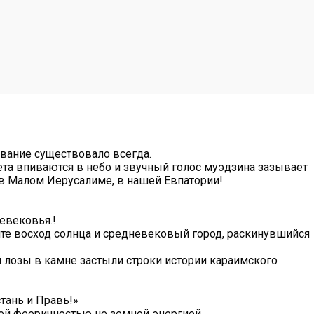
звание существовало всегда.
ета впиваются в небо и звучный голос муэдзина зазывает
 в Малом Иерусалиме, в нашей Евпатории!
евековья.!
ите восход солнца и средневековый город, раскинувшийся
 лозы в камне застыли строки истории караимского
тань и Правь!»
ей фееричностью не земной энергией.