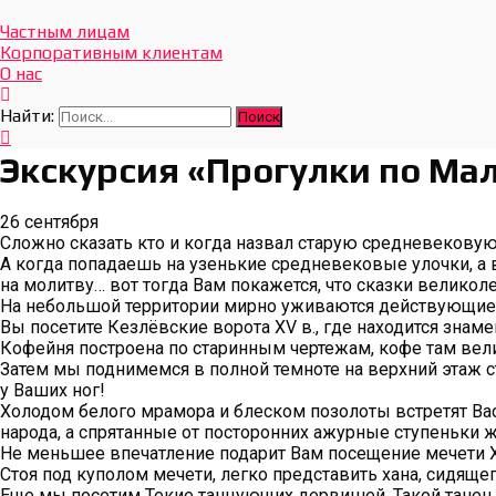
Отдых Без Границ
Эксклюзивные экскурсии по Севастополю и Крыму
Частным лицам
Корпоративным клиентам
О нас
Найти:
Экскурсия «Прогулки по Ма
26 сентября
Сложно сказать кто и когда назвал старую средневековую
А когда попадаешь на узенькие средневековые улочки, а 
на молитву… вот тогда Вам покажется, что сказки велико
На небольшой территории мирно уживаются действующие
Вы посетите Кезлёвские ворота XV в., где находится знаме
Кофейня построена по старинным чертежам, кофе там вели
Затем мы поднимемся в полной темноте на верхний этаж с
у Ваших ног!
Холодом белого мрамора и блеском позолоты встретят Вас
народа, а спрятанные от посторонних ажурные ступеньки
Не меньшее впечатление подарит Вам посещение мечети X
Стоя под куполом мечети, легко представить хана, сидяще
Еще мы посетим Текие танцующих дервишей. Такой танец 