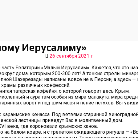
лому Иерусалиму»
26 сентября 2021 г
 часть Евпатории «Малый Иерусалим». Кажется, что это на
вокруг дома, которым 200-300 лет! А тонкие стрелы минар
лепной Шахерезады написаны вовсе не в Персии, а здесь —
 храмы различных конфессий.
нитая татарская кофейня, о которой говорит весь Крым.
колепный и аура там особая из мира малакута, мира средн
таринных ворот и под шум моря и пение петухов, Вы увид
 караимские кенасса. Под ветвями старинной виноградной
 женской лестницы приведут Вас в молитвенный дом.
VI века, где короновали крымских ханов.
го на белом ковре, и с трепетом ожидающего ритуала — «Вс
никого не оставит равнодушным. Танец завораживает сво