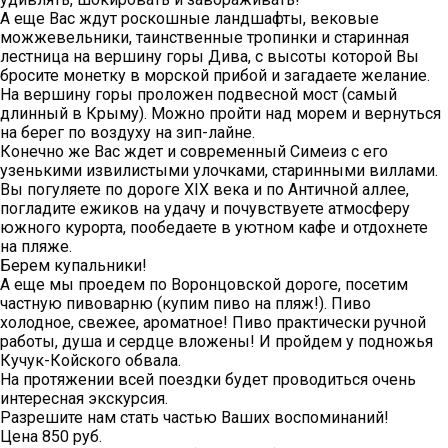
А еще Вас ждут роскошные ландшафты, вековые
можжевельники, таинственные тропинки и старинная
лестница на вершину горы Дива, с высоты которой Вы
бросите монетку в морской прибой и загадаете желание.
На вершину горы проложен подвесной мост (самый
длинный в Крыму). Можно пройти над морем и вернуться
на берег по воздуху на зип-лайне.
Конечно же Вас ждет и современный Симеиз с его
узенькими извилистыми улочками, старинными виллами.
Вы погуляете по дороге XIX века и по Античной аллее,
погладите ежиков на удачу и почувствуете атмосферу
южного курорта, пообедаете в уютном кафе и отдохнете
на пляже.
Берем купальники!
А еще мы проедем по Воронцовской дороге, посетим
частную пивоварню (купим пиво на пляж!). Пиво
холодное, свежее, ароматное! Пиво практически ручной
работы, душа и сердце вложены! И пройдем у подножья
Кучук-Койского обвала.
На протяжении всей поездки будет проводиться очень
интересная экскурсия.
Разрешите нам стать частью Ваших воспоминаний!
Цена 850 руб.