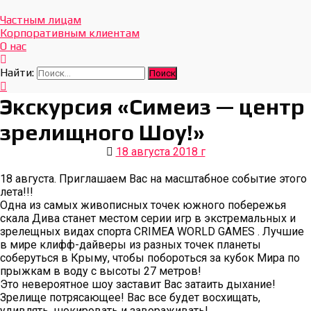
Отдых Без Границ
Эксклюзивные экскурсии по Севастополю и Крыму
Частным лицам
Корпоративным клиентам
О нас
Найти:
Экскурсия «Симеиз — центр
зрелищного Шоу!»
18 августа 2018 г
18 августа. Приглашаем Вас на масштабное событие этого
лета!!!
Одна из самых живописных точек южного побережья
скала Дива станет местом серии игр в экстремальных и
зрелещных видах спорта CRIMEA WORLD GAMES . Лучшие
в мире клифф-дайверы из разных точек планеты
соберуться в Крыму, чтобы побороться за кубок Мира по
прыжкам в воду с высоты 27 метров!
Это невероятное шоу заставит Вас затаить дыхание!
Зрелище потрясающее! Вас все будет восхищать,
удивлять, шокировать и завораживать!