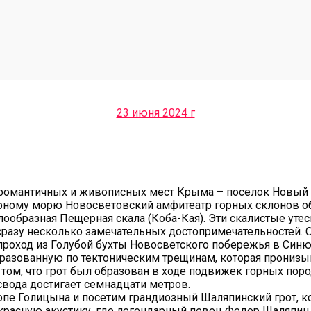
23 июня 2024 г
 романтичных и живописных мест Крыма – поселок Новый С
ерному морю Новосветовский амфитеатр горных склонов об
лообразная Пещерная скала (Коба-Кая). Эти скалистые ут
разу несколько замечательных достопримечательностей. О
проход из Голубой бухты Новосветского побережья в Син
разованную по тектоническим трещинам, которая пронизыв
том, что грот был образован в ходе подвижек горных пор
свода достигает семнадцати метров.
пе Голицына и посетим грандиозный Шаляпинский грот, к
сную акустику, где легендарный певец Федор Шаляпин, ко