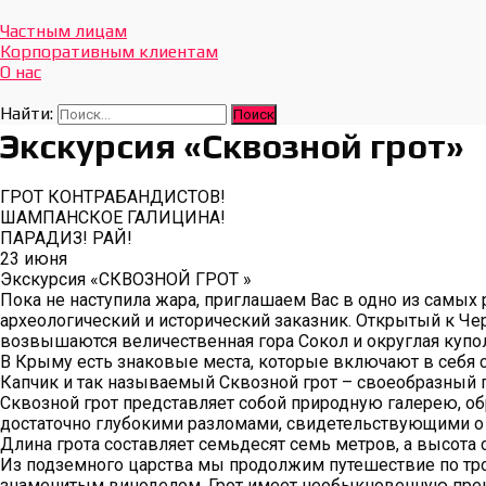
Отдых Без Границ
Эксклюзивные экскурсии по Севастополю и Крыму
Частным лицам
Корпоративным клиентам
О нас
Найти:
Экскурсия «Сквозной грот»
ГРОТ КОНТРАБАНДИСТОВ!
ШАМПАНСКОЕ ГАЛИЦИНА!
ПАРАДИЗ! РАЙ!
23 июня
Экскурсия «СКВОЗНОЙ ГРОТ »
Пока не наступила жара, приглашаем Вас в одно из самых
археологический и исторический заказник. Открытый к Ч
возвышаются величественная гора Сокол и округлая купо
В Крыму есть знаковые места, которые включают в себя с
Капчик и так называемый Сквозной грот – своеобразный 
Сквозной грот представляет собой природную галерею, об
достаточно глубокими разломами, свидетельствующими о 
Длина грота составляет семьдесят семь метров, а высота 
Из подземного царства мы продолжим путешествие по тро
знаменитым виноделом. Грот имеет необыкновенную прекра