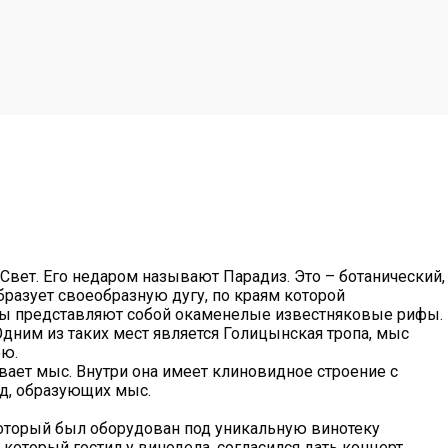
вет. Его недаром называют Парадиз. Это – ботанический,
разует своеобразную дугу, по краям которой
есы представляют собой окаменелые известняковые рифы.
дним из таких мест является Голицынская тропа, мыс
юю.
ает мыс. Внутри она имеет клиновидное строение с
од, образующих мыс.
оторый был оборудован под уникальную винотеку
торый гостил у винодела, согласился дать концерт.