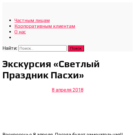
Отдых Без Границ
Частным лицам
Эксклюзивные экскурсии по Севастополю и Крыму
Корпоративным клиентам
О нас
Найти:
Экскурсия «Светлый
Праздник Пасхи»
8 апреля 2018
Воскресенье 8 апреля. Погода будет замечательная!!