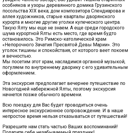
особняков и узоры деревянного домика Грузинского
посольства XIX века; дом композитора Спендиарова и
аллея художников, старые кварталы дворянского
курорта и многие другие уголки купеческого центра.
Такую Ялту мы еще не знаем. А еще среди городского
шума курортной Ялты есть место, где время будто
остановилось. Это Римско-католической храм
«Непорочного Зачатия Пресвятой Девы Марии». Это
уголок тишины и спокойствия, от которого веет покоем
и вечностью.
Мы посетим этот храм, насладимся органной музыкой,
погуляем по внутреннему дворику с его удивительным
оформлением..
Эта экскурсия предполагает вечернее путешествие по
Новогодней набережной Ялты, поэтому экскурсия
начнется позже обычного времени.
Всю поездку для Вас будет проводиться очень
интересное экскурсионное сопровождение. И в наше
непростое время нельзя отказываться от путешествий!
Разрешите нам стать частью Ваших воспоминаний!
Подарите себе незабываемый праздник!