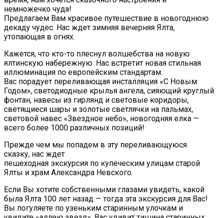
немножечко чуда!
Предлагаем Вам красивое путешествие в новогоднюю
декаду чудес. Нас ждет зимняя вечерняя Ялта,
утопающая в огнях.
Кажется, что кто-то плеснул волшебства на новую
ялтинскую набережную. Нас встретит новая стильная
иллюминация по европейским стандартам.
Вас порадует переливающая инсталляция «С Новым
Годом», светодиодные крылья ангела, сияющий круглый
фонтан, навесы из гирлянд и световые коридоры,
светящиеся шары и золотые светлячки на пальмах,
световой навес «Звездное небо», новогодняя елка —
всего более 1000 различных позиций!
Прежде чем мы попадем в эту переливающуюся
сказку, нас ждет
пешеходная экскурсия по купеческим улицам старой
Ялты и храм Александра Невского.
Если Вы хотите собственными глазами увидеть, какой
была Ялта 100 лет назад — тогда эта экскурсия для Вас!
Вы погуляете по узеньким старинным улочкам и
увидите «аллею звезд», Вас удивит тишина старинных