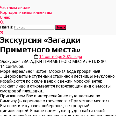
Отдых Без Границ
Эксклюзивные экскурсии по Севастополю и Крыму
Частным лицам
Корпоративным клиентам
О нас
Найти:
Экскурсия «Загадки
Приметного места»
14 сентября 2025 года
Экскурсия «ЗАГАДКИ ПРИМЕТНОГО МЕСТА» + ПЛЯЖ!.
14 сентября.
Море нереально чистое! Морская вода прозрачная!
….Шероховатые ступеньки старинной лестницы неуклонно
карабкаются по скале вверх, свежий морской ветер
ласкает лицо и открывается потрясающий вид с высоты
смотровой площадки….
Приглашаем Вас в интереснейшее путешествие по
Симеизу (в переводе с греческого «Приметное место»).
Вы посетите кусочек побережья, не тронутый
цивилизацией. В наше время уже трудно найти такой
девственный уголок природы и отдохнете на новом пляже