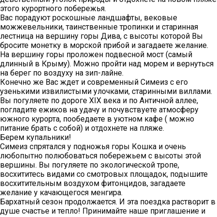
этого курортного побережья.
Вас порадуют роскошные ландшафты, вековые
можжевельники, таинственные тропинки и старинная
лестница на вершину горы Дива, с высоты которой Вы
бросите монетку в морской прибой и загадаете желание.
На вершину горы проложен подвесной мост (самый
длинный в Крыму). Можно пройти над морем и вернуться
на берег по воздуху на зип-лайне.
Конечно же Вас ждет и современный Симеиз с его
узенькими извилистыми улочками, старинными виллами.
Вы погуляете по дороге XIX века и по Античной аллее,
погладите ежиков на удачу и почувствуете атмосферу
южного курорта, пообедаете в уютном кафе ( можно
питание брать с собой) и отдохнете на пляже.
Берем купальники!
Симеиз спрятался у подножья горы Кошка и очень
любопытно полюбоваться побережьем с высоты этой
вершины. Вы погуляете по экологической тропе,
восхититесь видами со смотровых площадок, подышите
восхитительным воздухом фитонцидов, загадаете
желание у качающегося менгира.
Бархатный сезон продолжается. И эта поездка растворит в
душе счастье и тепло! Принимайте наше приглашение и