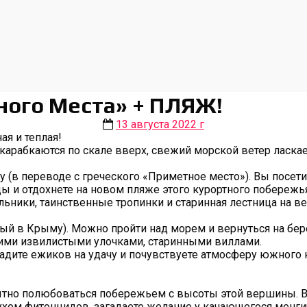
ного Места» + ПЛЯЖ!
13 августа 2022 г
ая и теплая!
карабкаются по скале вверх, свежий морской ветер ласка
(в переводе с греческого «Приметное место»). Вы посети
ы и отдохнете на новом пляже этого курортного побережья
ики, таинственные тропинки и старинная лестница на ве
 в Крыму). Можно пройти над морем и вернуться на берег
кими извилистыми улочками, старинными виллами.
гладите ежиков на удачу и почувствуете атмосферу южного 
тно полюбоваться побережьем с высоты этой вершины. Вы
хом фитонцидов, загадаете желание у качающегося менги