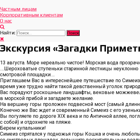
Отдых Без Границ
Эксклюзивные экскурсии по Севастополю и Крыму
Частным лицам
Корпоративным клиентам
О нас
Найти:
Экскурсия «Загадки Примет
13 августа. Море нереально чистое! Морская вода прозрачн
….Шероховатые ступеньки старинной лестницы неуклонно 
смотровой площадки….
Приглашаем Вас в интереснейшее путешествие по Симеизу 
время уже трудно найти такой девственный уголок природ
Вас порадуют роскошные ландшафты, вековые можжевельн
в морской прибой и загадаете желание.
На вершину горы проложен подвесной мост (самый длинный
Конечно же Вас ждет и современный Симеиз с его узень
Вы погуляете по дороге XIX века и по Античной аллее, по
с собой) и отдохнете на пляже.
Берем купальники!
Симеиз спрятался у подножья горы Кошка и очень любопы
со смотровых площадок, подышите восхитительным возду