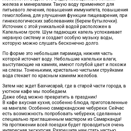
железа и минералами. Такую воду применяют для
питьевого лечения, повышения иммунитета, повышения
гемоглобина, для улучшения функции пищеварения, при
гинекологических заболеваниях (берем бутылочки).
Источник с этой уникальной водой расположен в
Капельном гроте. Шум падающих капель успокаивает
нервную систему и создает особую музыку воды,
которую можно слушать бесконечно долго.
По форме это небольшая пирамида, нижняя часть
которой источает воду. Небольшие капельки влаги,
выступающие на камнях, имеют голубой цвет и похожи
на слезы. Тоненькими, кристально чистыми струйками
вода стекает по красным камням желобов.
Затем нас ждет Бахчисарай, где в старой части города, в
уютном кафе мы пообедаем.
Даже обед можно превратить в праздник!
В кафе вкусная кухня, особенно блюда, приготовленные
на мангале. Особенно самаркандские чебуреки. Сейчас
есть возможность попробовать чебуреки, сделанные
специально приглашенным мастером из Самарканда!
На протяжении всей поездки будет проводиться очень
интересная экскурсия. Разрешите нам стать частью