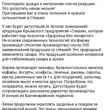
Похолодало, дожди и настроение слегка увядшее…
Это допустить никак нельзя!
Приглашаем вас в очень полезное и нужное
путешествие в Стевию.
У нас будет дегустация (в теплом помещении)
продукции Крымского предприятия «Стевия», которое
работает под лозунгом «Здоровье без лекарств!»
На основе современных технологий эта фирма
производит (посетим производство) около 200
наименований продукции со стевией. Это природный
заменитель сахара. Эта продукция особенно интересна
для стабилизации сахара в крови.
Фирма производит лексиры, безалкогольные напитки,
кефиры, йогурты, конфеты, печенье, джемы, сиропы,
масла, различные чаи (в т.ч. для похудения), шоколад,
лечебное мыло и многое другое. Попробуем, что
понравится, можно купить. Дегустацию будет
сопровождать рассказом директор производства.
И коньяк из Бахчисарайских подвалов.
Затем продолжим укреплять здоровье и поедем за
железистой водой. Это воды, насыщенные ионами