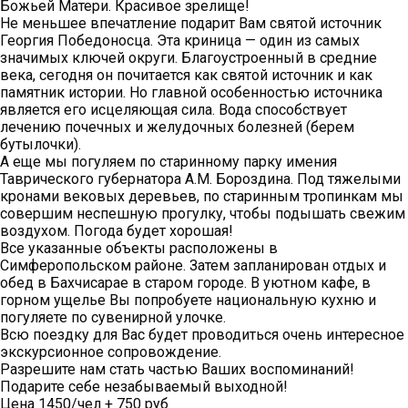
Божьей Матери. Красивое зрелище!
Не меньшее впечатление подарит Вам святой источник
Георгия Победоносца. Эта криница — один из самых
значимых ключей округи. Благоустроенный в средние
века, сегодня он почитается как святой источник и как
памятник истории. Но главной особенностью источника
является его исцеляющая сила. Вода способствует
лечению почечных и желудочных болезней (берем
бутылочки).
А еще мы погуляем по старинному парку имения
Таврического губернатора А.М. Бороздина. Под тяжелыми
кронами вековых деревьев, по старинным тропинкам мы
совершим неспешную прогулку, чтобы подышать свежим
воздухом. Погода будет хорошая!
Все указанные объекты расположены в
Симферопольском районе. Затем запланирован отдых и
обед в Бахчисарае в старом городе. В уютном кафе, в
горном ущелье Вы попробуете национальную кухню и
погуляете по сувенирной улочке.
Всю поездку для Вас будет проводиться очень интересное
экскурсионное сопровождение.
Разрешите нам стать частью Ваших воспоминаний!
Подарите себе незабываемый выходной!
Цена 1450/чел + 750 руб