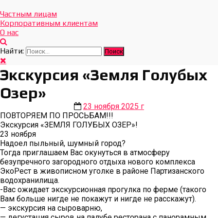
Отдых Без Границ
Эксклюзивные экскурсии по Севастополю и Крыму
Частным лицам
Корпоративным клиентам
О нас
Найти:
Экскурсия «Земля Голубых
Озер»
23 ноября 2025 г
ПОВТОРЯЕМ ПО ПРОСЬБАМ!!!
Экскурсия «ЗЕМЛЯ ГОЛУБЫХ ОЗЕР»!
23 ноября
Надоел пыльный, шумный город?
Тогда приглашаем Вас окунуться в атмосферу
безупречного загородного отдыха нового комплекса
ЭкоРест в живописном уголке в районе Партизанского
водохранилища.
-Вас ожидает экскурсионная прогулка по ферме (такого
Вам больше нигде не покажут и нигде не расскажут).
— экскурсия на сыроварню,
— дегустация сыров на палубе ресторана с панорамным