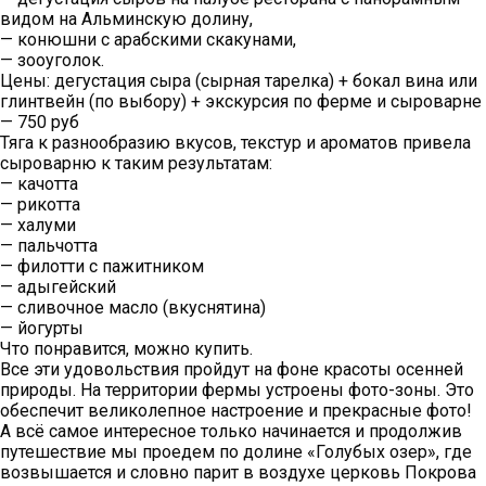
видом на Альминскую долину,
— конюшни с арабскими скакунами,
— зооуголок.
Цены: дегустация сыра (сырная тарелка) + бокал вина или
глинтвейн (по выбору) + экскурсия по ферме и сыроварне
— 750 руб
Тяга к разнообразию вкусов, текстур и ароматов привела
сыроварню к таким результатам:
— качотта
— рикотта
— халуми
— пальчотта
— филотти с пажитником
— адыгейский
— сливочное масло (вкуснятина)
— йогурты
Что понравится, можно купить.
Все эти удовольствия пройдут на фоне красоты осенней
природы. На территории фермы устроены фото-зоны. Это
обеспечит великолепное настроение и прекрасные фото!
А всё самое интересное только начинается и продолжив
путешествие мы проедем по долине «Голубых озер», где
возвышается и словно парит в воздухе церковь Покрова