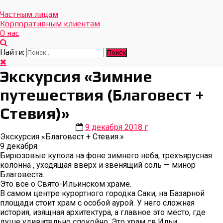
Отдых Без Границ
Эксклюзивные экскурсии по Севастополю и Крыму
Частным лицам
Корпоративным клиентам
О нас
Найти:
Экскурсия «Зимние
путешествия (Благовест +
Стевия)»
9 декабря 2018 г
Экскурсия «Благовест + Стевия.»
9 декабря.
Бирюзовые купола на фоне зимнего неба, трехъярусная
колонна , уходящая вверх и звенящий соль — минор
Благовеста.
Это все о Свято-Ильинском храме.
В самом центре курортного городка Саки, на Базарной
площади стоит храм с особой аурой. У него сложная
история, изящная архитектура, а главное это место, где
душе удивительно спокойно. Это храм св.Ильи.