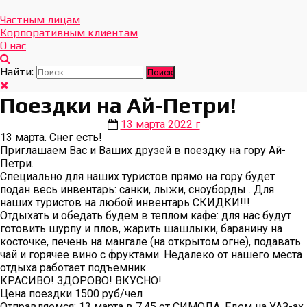
Отдых Без Границ
Эксклюзивные экскурсии по Севастополю и Крыму
Частным лицам
Корпоративным клиентам
О нас
Найти:
Поездки на Ай-Петри!
13 марта 2022 г
13 марта. Снег есть!
Приглашаем Вас и Ваших друзей в поездку на гору Ай-
Петри.
Специально для наших туристов прямо на гору будет
подан весь инвентарь: санки, лыжи, сноуборды . Для
наших туристов на любой инвентарь СКИДКИ!!!
Отдыхать и обедать будем в теплом кафе: для нас будут
готовить шурпу и плов, жарить шашлыки, баранину на
косточке, печень на мангале (на открытом огне), подавать
чай и горячее вино с фруктами. Недалеко от нашего места
отдыха работает подъемник..
КРАСИВО! ЗДОРОВО! ВКУСНО!
Цена поездки 1500 руб/чел
Отправляемся: 13 марта в 7.45 от СИМОЛА. Едем на УАЗ-ах